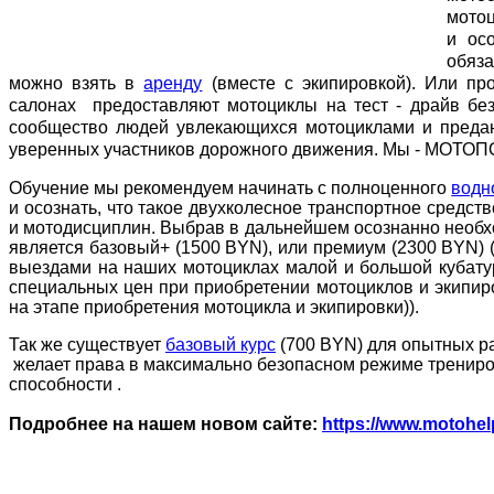
мотоц
и ос
обяз
можно взять в
аренду
(вместе с экипировкой). Или пр
салонах предоставляют мотоциклы на тест - драйв без
сообщество людей увлекающихся мотоциклами и преда
уверенных участников дорожного движения. Мы - МОТ
Обучение мы рекомендуем начинать с полноценного
водн
и осознать, что такое двухколесное транспортное средст
и мотодисциплин. Выбрав в дальнейшем осознанно нео
является базовый+ (1500 BYN), или премиум (2300 BYN) 
выездами на наших мотоциклах малой и большой кубатур
специальных цен при приобретении мотоциклов и экипиров
на этапе приобретения мотоцикла и экипировки)).
Так же существует
базовый курс
(700 BYN) для опытных рай
желает права в максимально безопасном режиме трениров
способности .
Подробнее на нашем новом сайте:
https://www.motohel