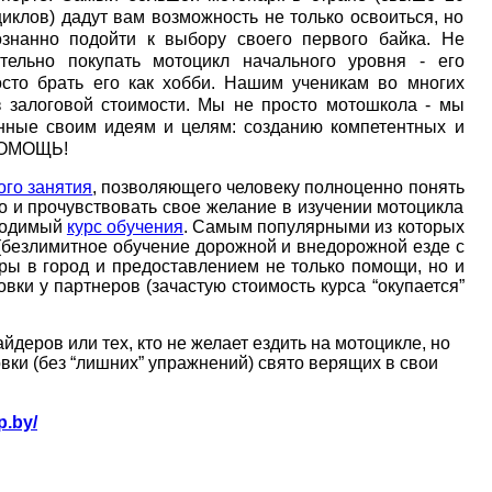
иклов) дадут вам возможность не только освоиться, но
ознанно подойти к выбору своего первого байка. Не
ательно покупать мотоцикл начального уровня - его
осто брать его как хобби. Нашим ученикам во многих
 залоговой стоимости. Мы не просто мотошкола - мы
нные своим идеям и целям: созданию компетентных и
ОПОМОЩЬ!
ого занятия
, позволяющего человеку полноценно понять
во и прочувствовать свое желание в изучении мотоцикла
бходимый
курс обучения
. Самым популярными из которых
(безлимитное обучение дорожной и внедорожной езде с
ы в город и предоставлением не только помощи, но и
ки у партнеров (зачастую стоимость курса “окупается”
деров или тех, кто не желает ездить на мотоцикле, но
ки (без “лишних” упражнений) свято верящих в свои
p.by/