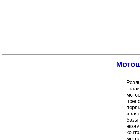
Мотош
Реал
стал
мот
преп
перв
являе
базы 
экза
контр
мото